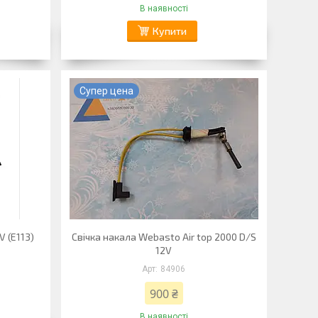
В наявності
Купити
Супер цена
V (E113)
Свічка накала Webasto Air top 2000 D/S
12V
84906
900 ₴
В наявності