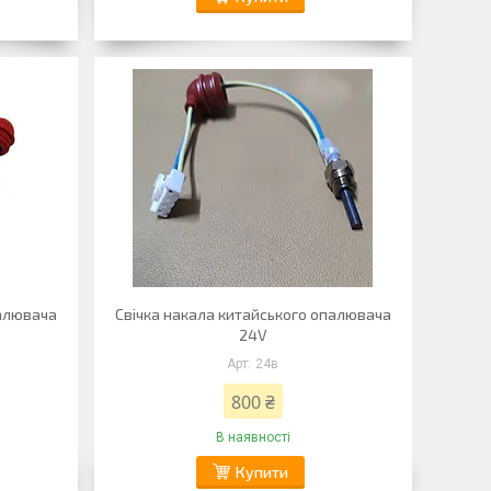
палювача
Свічка накала китайського опалювача
24V
24в
800 ₴
В наявності
Купити