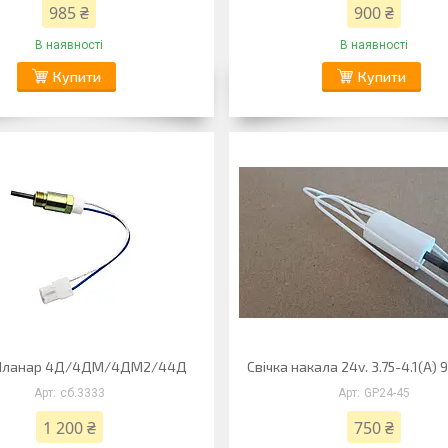
985 ₴
900 ₴
В наявності
В наявності
Купити
Купити
 Планар 4Д/4ДМ/4ДМ2/44Д
Свічка накала 24v. 3.75-4.1(A)
сб.3333
GP24-45
1 200 ₴
750 ₴