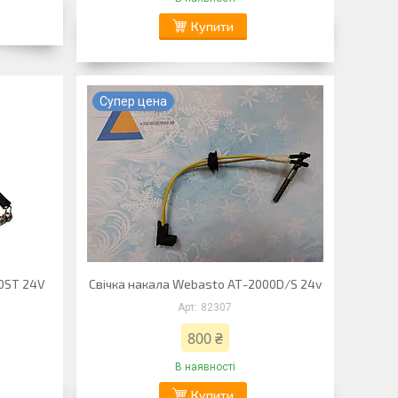
Купити
Супер цена
0ST 24V
Свічка накала Webasto АТ-2000D/S 24v
82307
800 ₴
В наявності
Купити