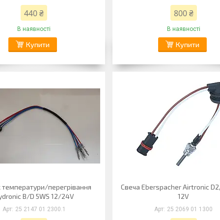
440 ₴
800 ₴
В наявності
В наявності
Купити
Купити
 температури/перегрівання
Свеча Eberspacher Airtronic D2
ydronic B/D 5WS 12/24V
12V
25 2147 01 2300.1
25 2069 01 1300