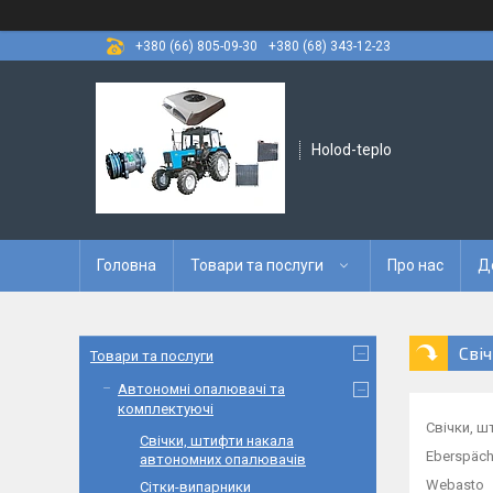
+380 (66) 805-09-30
+380 (68) 343-12-23
Holod-teplo
Головна
Товари та послуги
Про нас
Д
Сві
Товари та послуги
Автономні опалювачі та
комплектуючі
Свічки, 
Свічки, штифти накала
Eberspäch
автономних опалювачів
Webasto
Сітки-випарники