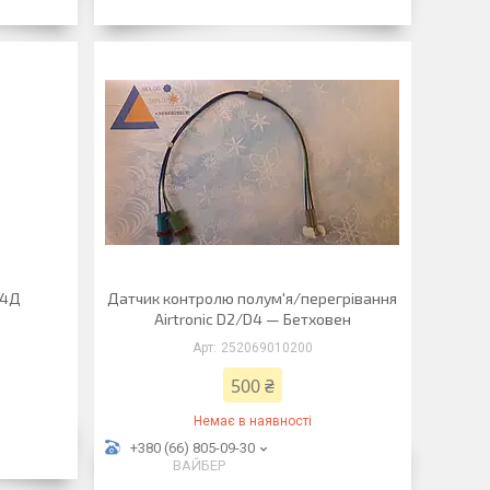
 4Д
Датчик контролю полум'я/перегрівання
Airtronic D2/D4 — Бетховен
252069010200
500 ₴
Немає в наявності
+380 (66) 805-09-30
ВАЙБЕР