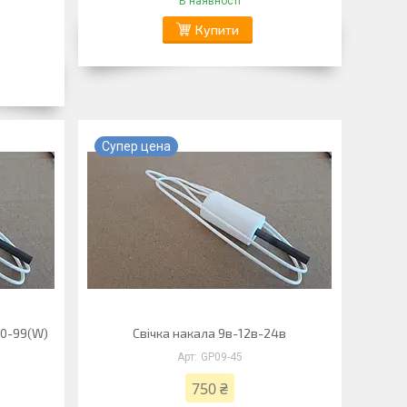
В наявності
Купити
Супер цена
 90-99(W)
Свічка накала 9в-12в-24в
GP09-45
750 ₴