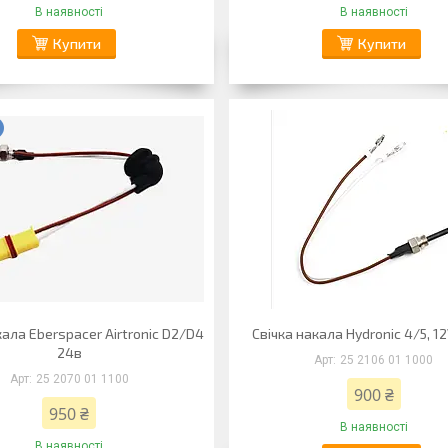
В наявності
В наявності
Купити
Купити
кала Eberspacer Airtronic D2/D4
Свічка накала Hydronic 4/5, 12
24в
25 2106 01 1000
25 2070 01 1100
900 ₴
950 ₴
В наявності
В наявності