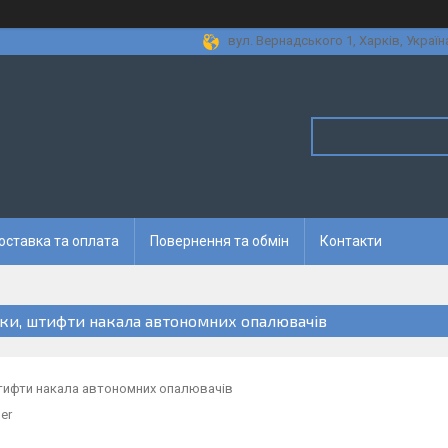
вул. Вернадського 1, Харків, Україн
оставка та оплата
Повернення та обмін
Контакти
чки, штифти накала автономних опалювачів
штифти накала автономних опалювачів
er