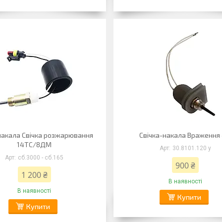
 накала Свічка розжарювання
Свічка-накала Враження
14ТС/8ДМ
30.8101.120 у
сб.3000 - сб.165
900 ₴
1 200 ₴
В наявності
В наявності
Купити
Купити