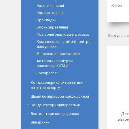
Китай
Насоси паливні
Камера горіння
Прокладки
Блоки управління
Повітряні опалювачі webasto
Компресори, нагнітачі повітря,
двигунчики
Універсальні запчастини
Автономні повітряні
опалювачі КИТАЙ
Eberspacher
Кондиціонери електричні для
автотранспорту
Шківи компресора кондиціонера
Конденсатори універсальні
Дат
Вентилятори кондиціонера
авто
Випарники