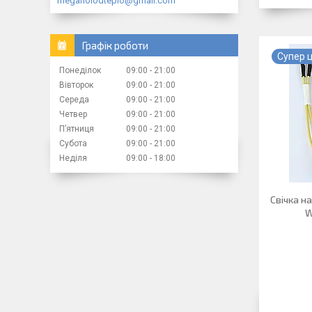
megaholodteplo@gmail.com
Графік роботи
Супер 
Понеділок
09:00
21:00
Вівторок
09:00
21:00
Середа
09:00
21:00
Четвер
09:00
21:00
Пʼятниця
09:00
21:00
Субота
09:00
21:00
Неділя
09:00
18:00
Свічка н
W