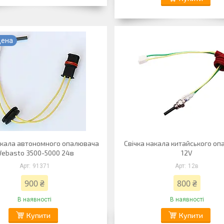
цена
акала автономного опалювача
Свічка накала китайського о
ebasto 3500-5000 24в
12V
91371
12в
900 ₴
800 ₴
В наявності
В наявності
Купити
Купити