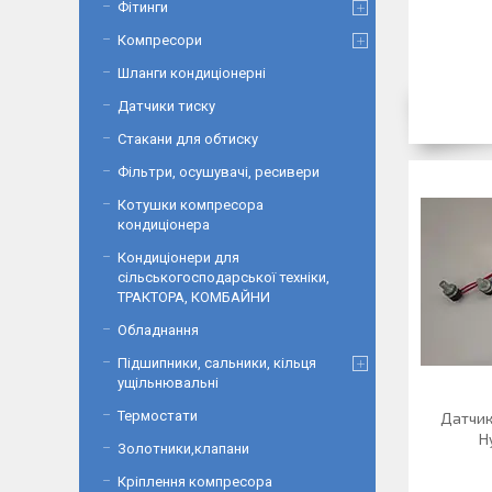
Фітинги
Компресори
Шланги кондиціонерні
Датчики тиску
Стакани для обтиску
Фільтри, осушувачі, ресивери
Котушки компресора
кондиціонера
Кондиціонери для
сільськогосподарської техніки,
ТРАКТОРА, КОМБАЙНИ
Обладнання
Підшипники, сальники, кільця
ущільнювальні
Термостати
Датчик
H
Золотники,клапани
Кріплення компресора