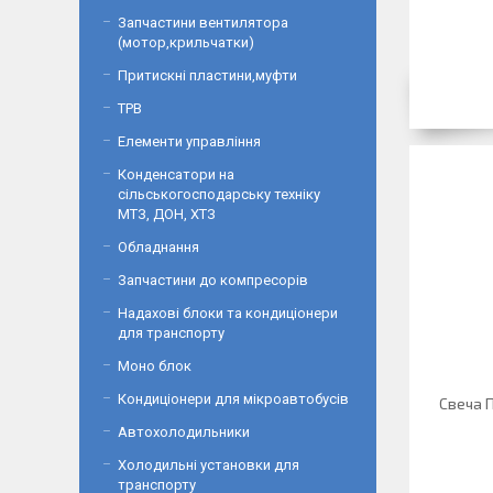
Запчастини вентилятора
(мотор,крильчатки)
Притискні пластини,муфти
ТРВ
Елементи управління
Конденсатори на
сільськогосподарську техніку
МТЗ, ДОН, ХТЗ
Обладнання
Запчастини до компресорів
Надахові блоки та кондиціонери
для транспорту
Моно блок
Кондиціонери для мікроавтобусів
Свеча
Автохолодильники
Холодильні установки для
транспорту