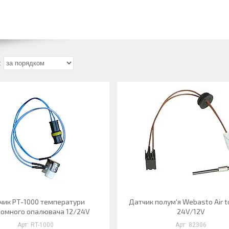
чик PT-1000 температури
Датчик полум'я Webasto Air t
номного опалювача 12/24V
24V/12V
RT-1000
82306