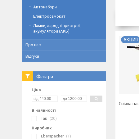
Автонабори
Електросамокат
Лампи, зарядні пристрої,
акумулятори (АКБ)
АКЦИЯ
Про нас
Відгуки
Фільтри
Ціна
Свічка на
В наявності
Так
20
Виробник
Eberspacher
1