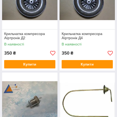
Крильчатка компресора
Крильчатка компресора
Аїртронік Д2
Аїртронік Д4
В наявності
В наявності
350
350
₴
₴
Купити
Купити