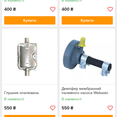
В наявності
В наявності
400
400
₴
₴
Купити
Купити
Демпфер мембранний
Глушник опалювача
паливного насоса Webasto
В наявності
В наявності
550
550
₴
₴