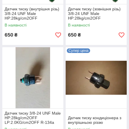
Датчик тиску (внутрішня різь)
Датчик тиску (зовнішня різь)
3/8-24 UNF Male
3/8-24 UNF Male
HP:28kg/cm2OFF
HP:28kg/cm2OFF
MP:17kg/cm2ON
MP:17kg/cm2ON
В наявності
В наявності
LP:2.0KG/cm2OFF R-134a
LP:2.0KG/cm2OFF R-134a
650
650
₴
₴
Супер цена
Датчик тиску 3/8-24 UNF Male
HP:28kg/cm2OFF
Датчик тиску кондиціонера з
LP:2.0KG/cm2OFF R-134a
внутрішньою різзю