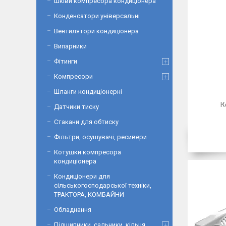
Шківи компресора кондиціонера
Конденсатори універсальні
Вентилятори кондиціонера
Випарники
Фітинги
Компресори
Шланги кондиціонерні
К
Датчики тиску
Стакани для обтиску
Фільтри, осушувачі, ресивери
Котушки компресора
кондиціонера
Кондиціонери для
сільськогосподарської техніки,
ТРАКТОРА, КОМБАЙНИ
Обладнання
Підшипники, сальники, кільця