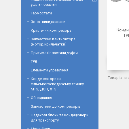
ущільнювальні
Термостати
Золотники,клапани
Конди
Кріплення компресора
ТУ
Запчастини вентилятора
(мотор,крильчатки)
Притискні пластини,муфти
ТРВ
Елементи управління
Конденсатори на
сільськогосподарську техніку
МТЗ, ДОН, ХТЗ
Обладнання
Запчастини до компресорів
Надахові блоки та кондиціонери
для транспорту
Моно блок