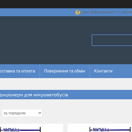
вул. Вернадського 1, Харкі
оставка та оплата
Повернення та обмін
Контакти
диціонери для мікроавтобусів