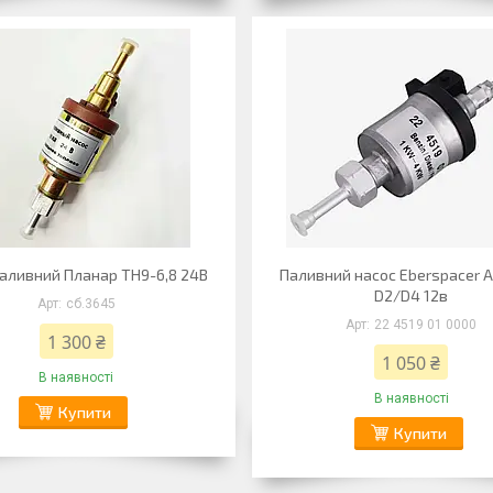
паливний Планар ТН9-6,8 24В
Паливний насос Eberspacer Ai
D2/D4 12в
сб.3645
22 4519 01 0000
1 300 ₴
1 050 ₴
В наявності
В наявності
Купити
Купити