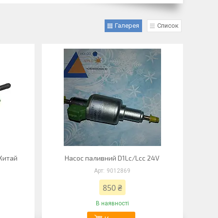
Галерея
Список
 Китай
Насос паливний D1Lc/Lcc 24V
9012869
850 ₴
В наявності