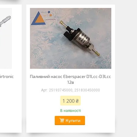
rtronic
Паливний насос Eberspacer D1Lcc-D3Lcc
12в
25193745000, 251830450000
1 200 ₴
В наявності
Купити