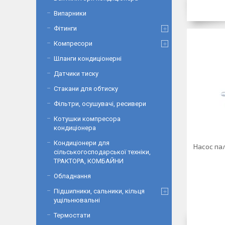
Випарники
Фітинги
Компресори
Шланги кондиціонерні
Датчики тиску
Стакани для обтиску
Фільтри, осушувачі, ресивери
Котушки компресора
кондиціонера
Кондиціонери для
Насос па
сільськогосподарської техніки,
ТРАКТОРА, КОМБАЙНИ
Обладнання
Підшипники, сальники, кільця
ущільнювальні
Термостати