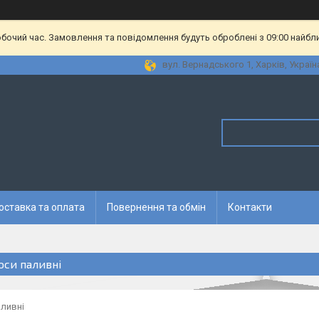
обочий час. Замовлення та повідомлення будуть оброблені з 09:00 найбл
вул. Вернадського 1, Харків, Україн
оставка та оплата
Повернення та обмін
Контакти
оси паливні
аливні