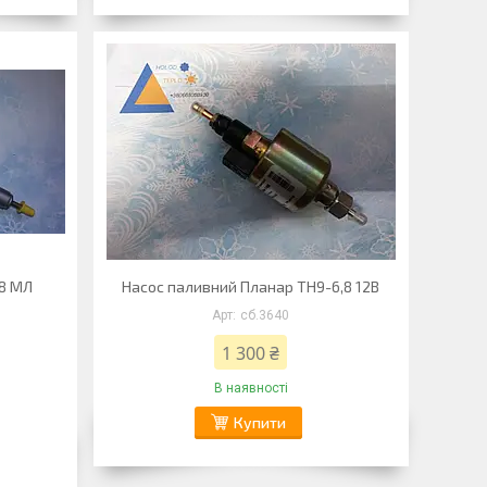
.8 МЛ
Насос паливний Планар ТН9-6,8 12В
сб.3640
1 300 ₴
В наявності
Купити