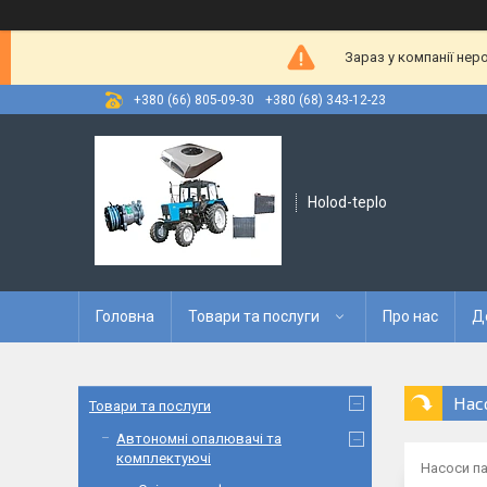
Зараз у компанії нер
+380 (66) 805-09-30
+380 (68) 343-12-23
Holod-teplo
Головна
Товари та послуги
Про нас
Д
Нас
Товари та послуги
Автономні опалювачі та
комплектуючі
Насоси п