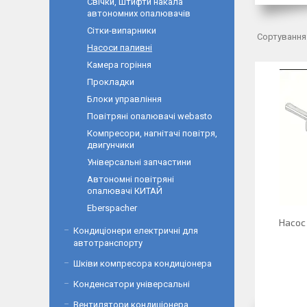
Свічки, штифти накала
автономних опалювачів
Сітки-випарники
Насоси паливні
Камера горіння
Прокладки
Блоки управління
Повітряні опалювачі webasto
Компресори, нагнітачі повітря,
двигунчики
Універсальні запчастини
Автономні повітряні
опалювачі КИТАЙ
Eberspacher
Насос
Кондиціонери електричні для
автотранспорту
Шківи компресора кондиціонера
Конденсатори універсальні
Вентилятори кондиціонера