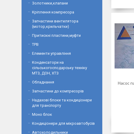
Золотники,клапани
Кріплення компресора
Запчастини вентилятора
(мотор,крильчатки)
Притискні пластини,муфти
ТРВ
Елементи управління
Конденсатори на
сільськогосподарську техніку
МТЗ, ДОН, ХТЗ
Обладнання
Насос п
Запчастини до компресорів
Надахові блоки та кондиціонери
для транспорту
Моно блок
Кондиціонери для мікроавтобусів
Автохолодильники