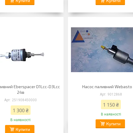
Купити
Купити
ливний Eberspacer D1Lcc-D3Lcc
Насос паливний Webasto
24в
9012868
251908450000
1 150 ₴
1 300 ₴
В наявності
В наявності
Купити
Купити