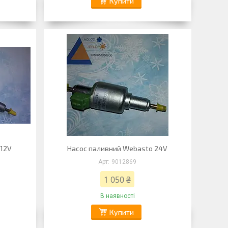
Купити
 12V
Насос паливний Webasto 24V
9012869
1 050 ₴
В наявності
Купити