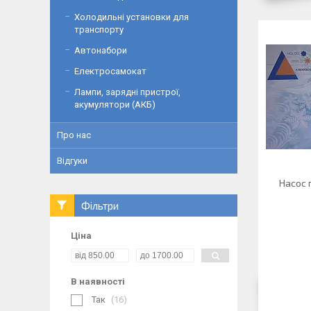
Холодильні установки для
транспорту
Автонабори
Електросамокат
Лампи, зарядні пристрої,
акумулятори (АКБ)
Про нас
Відгуки
Насос 
Фільтри
Ціна
В наявності
Так
16