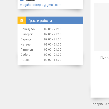
megaholodteplo@gmail.com
Графік роботи
Понеділок
09:00
21:00
Вівторок
09:00
21:00
Середа
09:00
21:00
Четвер
09:00
21:00
Пʼятниця
09:00
21:00
Субота
09:00
21:00
Пали
Неділя
09:00
18:00