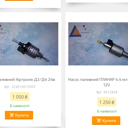
аливний Аіртронік Д2/Д4 24в
Насос паливний ПЛАНАР 4.4 м
12V
224518010000
9012868
1 050 ₴
1 250 ₴
В наявності
В наявності
Купити
Купити