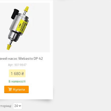
вний насос Webasto DP 42
9019847
1 680 ₴
В наявності
Купити