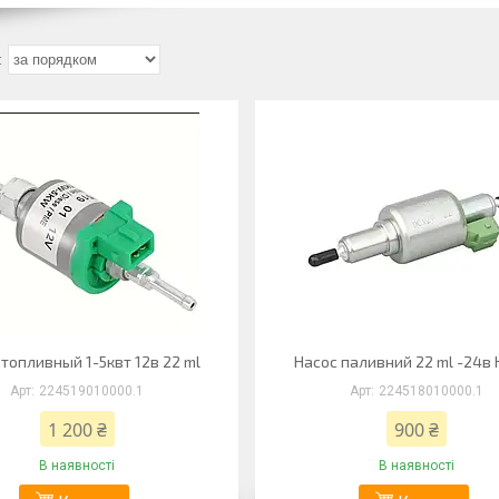
 топливный 1-5квт 12в 22 ml
Насос паливний 22 ml -24в
224519010000.1
224518010000.1
1 200 ₴
900 ₴
В наявності
В наявності