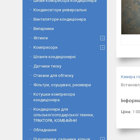
Шківи компресора кондиціонера
Конденсатори універсальні
Вентилятори кондиціонера
Випарники
Фітинги
Компресори
Шланги кондиціонерні
Датчики тиску
Стакани для обтиску
Камера го
Фільтри, осушувачі, ресивери
Встановл
Котушки компресора
Інформ
кондиціонера
Кондиціонери для
Ціна:
1 00
сільськогосподарської техніки,
ТРАКТОРА, КОМБАЙНИ
Обладнання
Підшипники, сальники, кільця