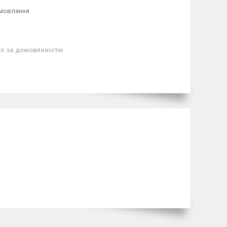
амовлення
ів
за домовленістю