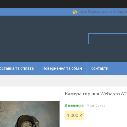
вул. Вернадського 1, Харкі
оставка та оплата
Повернення та обмін
Контакти
Камера горіння Webasto AT
В наявності
Код:
65786
1 000 ₴