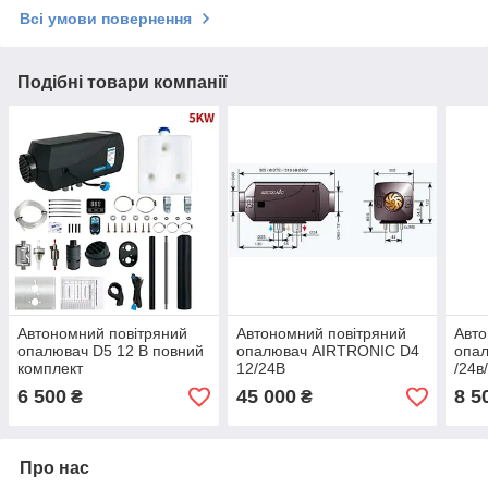
Всі умови повернення
Подібні товари компанії
Автономний повітряний
Автономний повітряний
Авто
опалювач D5 12 В повний
опалювач AIRTRONIC D4
опал
комплект
12/24В
/24в
6 500
45 000
8 5
₴
₴
Про нас