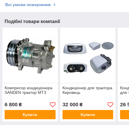
Всі умови повернення
Подібні товари компанії
Компресор кондиціонера
Кондиціонер для трактора
Конд
SANDEN трактор МТЗ
Кировець
для 
6 800
32 000
26 
₴
₴
Купити
Купити