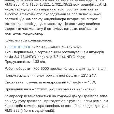
ЯМЗ-236. ХТЗ Т150, 17221, 17021, 3512 всіх модифікацій. Ці
моделі кондиціонерів вирізняються простим монтажу та
високою ефективністю охолодження за порівняно низької
вартості. До комплекту кондиціонера входять усі витратні
матеріали, необхідні для монтажу. Це дає змогу неабияк
скоротити час монтажу й оптимізує витрати, пов'язані з
монтажем кондиціонер
Комплектація кондиціонера:
1.
КОМПРЕСОР
SD5S14; «SANDEN» Сінгапур
Тип - поршневий, з вертикальним розташуванням штуцерів
вихід-3/4-16UNF(O-ring) вхід-7/8-14UNF(O-ring);
Продуктивність - 138 с/c;
Робочі обороти - 700-6000 про./хв; Кількість циліндрів - 5 шт.;
Напруга живлення електромагнітної муфти – 12V, 24V;
Споживана потужність електромагнітної муфти – 45W;
Приводний шків – 132mm. А2; Тип ременя - клиновий.
Компресор встановлюється на ходовий двигун трактора зліва
по ходу руху трактора і приводиться в рух клиновим ременем.
Кронштейн компресора спеціально розроблений для двигуна
ЯМЗ-238 (і його модифікацій).