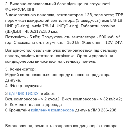
2. Випарно-опалювальний блок підвищеної потужності
ФОРМУЛА КІНГ
З декоративною панеллю, вентилятором 12В, термостат, ТРВ,
перемикач швидкостей вентилятора (3 швидкості) вхід 5/8-18
UNF (O-ring), вихід 7/8-14 UNF(O-ring); Габаритні розміри
(ШхДхВ) - 450х317х150 мм;
Потужність - 5 кВт; Продуктивність вентилятора - 500 куб. м/
год; Споживана ел. потужність - 150 Вт; Живлення - 12V, 24V.
Випарно-опалювальний блок встановлюється під стельову
панель, замість штатного нагрівника. Органи управління
кондиціонером виносяться на стельову панель.
3. Конденсатор:
Мідний встановлюється попереду основного радіатора
двигуна.
4. Фільтр-осушувач
З
ДАТЧИК ТИСКУ
в зборі:
Вкл. компресора - > 2 кг/см2; Викл. компресора - > 32 кг/см2;
5. Комплект шлангiв ,провода
6 Кронштейн
кріплення компресора
двигуна ЯМЗ 236-238.
Встановлення, ремонт та заправка кондиціонерів трактора