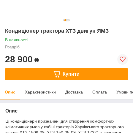
Кондиціонер трактора ХТЗ двигун ЯМЗ
В наявності
Роздріб
28 900
₴
Купити
Опис
Характеристики
Доставка
Оплата
Умови п
Опис
Ці кондиціонери призначені для створення комфортних
кліматичних умов у кабіні тракторів Харківського тракторного
заводу ХТЗ-150К-09, ХТЗ-150-05-09, ХТЗ-17221 з двигуном