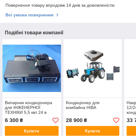
Повернення товару впродовж 14 днів за домовленістю
Всі умови повернення
Подібні товари компанії
Випарник кондиціонера
Кондиціонер для
Накр
для ІНЖЕНЕРНОЇ
комбайна НІВА
12/2
ТЕХНІКИ 5,5 квт 24 в
конд
сіль
6 300
28 900
33 
₴
₴
техн
Купити
Купити