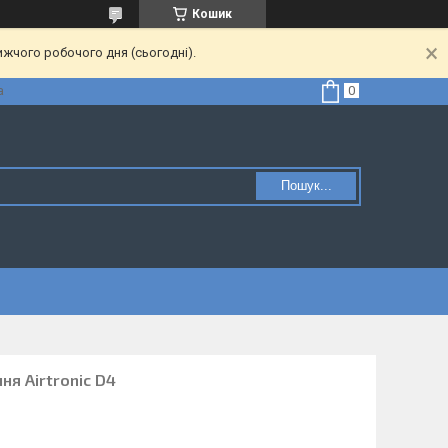
Кошик
ижчого робочого дня (сьогодні).
а
Пошук...
ня Airtronic D4