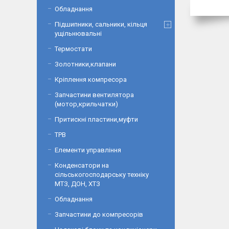
Обладнання
Підшипники, сальники, кільця
ущільнювальні
Термостати
Золотники,клапани
Кріплення компресора
Запчастини вентилятора
(мотор,крильчатки)
Притискні пластини,муфти
ТРВ
Елементи управління
Конденсатори на
сільськогосподарську техніку
МТЗ, ДОН, ХТЗ
Обладнання
Запчастини до компресорів