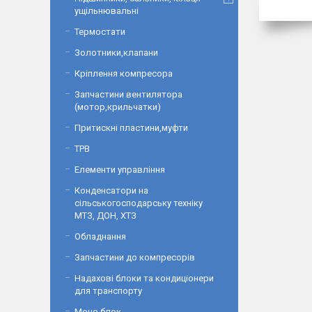
ущільнювальні
Термостати
Золотники,клапани
Кріплення компресора
Запчастини вентилятора
(мотор,крильчатки)
Притискні пластини,муфти
ТРВ
Елементи управління
Конденсатори на
сільськогосподарську техніку
МТЗ, ДОН, ХТЗ
Обладнання
Запчастини до компресорів
Надахові блоки та кондиціонери
для транспорту
Моно блок