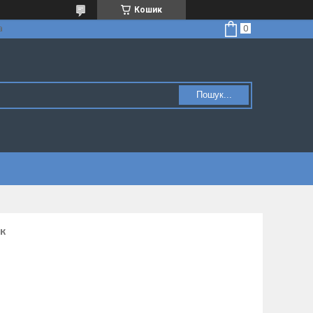
Кошик
а
Пошук...
к