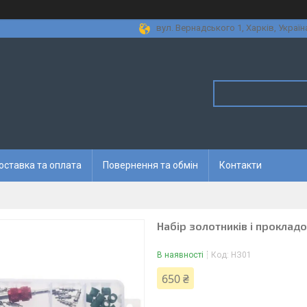
вул. Вернадського 1, Харків, Україн
оставка та оплата
Повернення та обмін
Контакти
Набір золотників і прокладо
В наявності
Код:
НЗ01
650 ₴