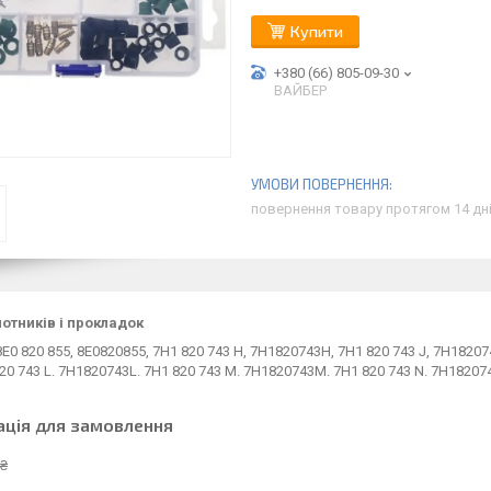
Купити
+380 (66) 805-09-30
ВАЙБЕР
повернення товару протягом 14 дн
лотників і прокладок
8E0 820 855, 8E0820855, 7H1 820 743 H, 7H1820743H, 7H1 820 743 J, 7H182074
820 743 L. 7H1820743L. 7H1 820 743 M. 7H1820743M. 7H1 820 743 N. 7H1820
ація для замовлення
 ₴