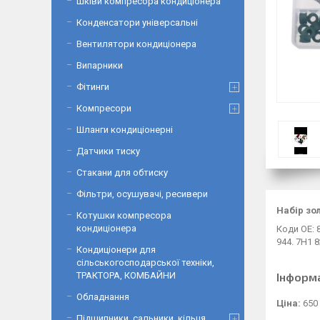
Шківи компресора кондиціонера
Конденсатори універсальні
Вентилятори кондиціонера
Випарники
Фітинги
Компресори
Шланги кондиціонерні
Датчики тиску
Стакани для обтиску
Фільтри, осушувачі, ресивери
Набір зо
Котушки компресора
кондиціонера
Коди ОЕ: 
944. 7H1 
Кондиціонери для
сільськогосподарської техніки,
ТРАКТОРА, КОМБАЙНИ
Інформ
Обладнання
Ціна:
650
Підшипники, сальники, кільця