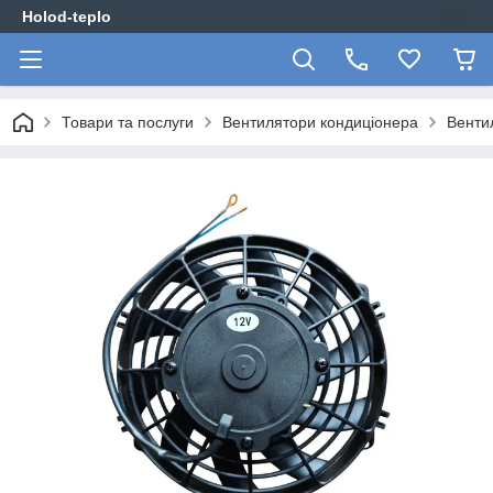
Holod-teplo
Товари та послуги
Вентилятори кондиціонера
Вентил