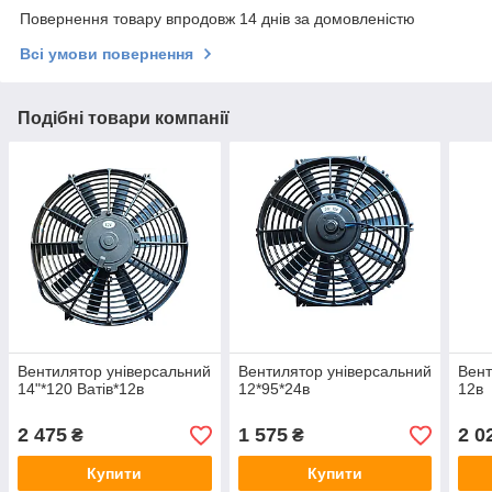
Повернення товару впродовж 14 днів за домовленістю
Всі умови повернення
Подібні товари компанії
Вентилятор універсальний
Вентилятор універсальний
Вент
14"*120 Ватів*12в
12*95*24в
12в
2 475
1 575
2 0
₴
₴
Купити
Купити