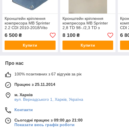
Кронштейн кріплення
Кронштейн кріплення
Крон
компресора MB Sprinter
компресора MB Sprinter
комп
2.2 CDI 2010-2018/Vito
2,8 TD 98-./2,3 TD з
CDI 
CDI 2010-2014 EURO -5
96-/Vito-2.3TD
6 500
8 100
6 8
₴
₴
Купити
Купити
Про нас
100% позитивних з 67 відгуків за рік
Працює з 25.11.2014
м. Харків
вул. Вернадського 1, Харків, Україна
Контакти
Сьогодні працює з 09:00 до 21:00
Показати весь графік роботи