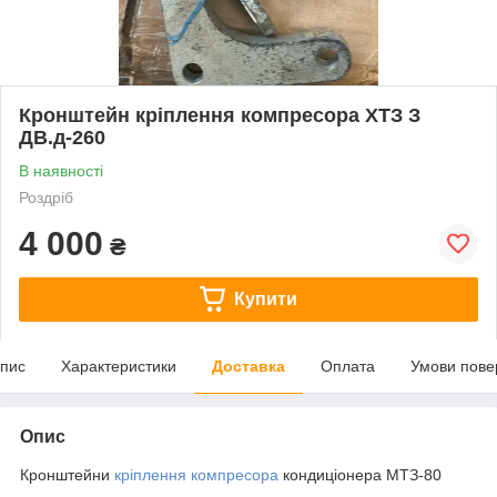
Кронштейн кріплення компресора ХТЗ З
ДВ.д-260
В наявності
Роздріб
4 000
₴
Купити
пис
Характеристики
Доставка
Оплата
Умови пове
Опис
Кронштейни
кріплення компресора
кондиціонера МТЗ-80